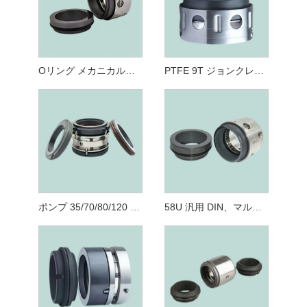
Oリング メカニカルシャフトシール 8-1T マルチスプリング メカニカルシール
PTFE 9T ジョンクレーンメカニカルシール漏れ防止メカニカルシール
ポンプ 35/70/80/120 ミリメートルのための両面メカニカル シール XEDXM スーツ
58U 汎用 DIN、マルチスプリング、O リング プッシャー シール