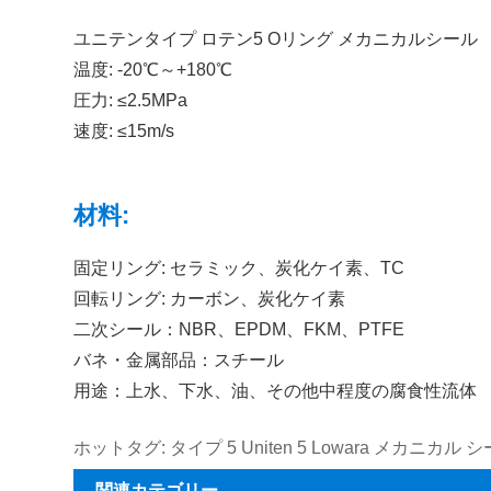
ユニテンタイプ ロテン5 Oリング メカニカルシール
温度: -20℃～+180℃
圧力: ≤2.5MPa
速度: ≤15m/s
材料:
固定リング: セラミック、炭化ケイ素、TC
回転リング: カーボン、炭化ケイ素
二次シール：NBR、EPDM、FKM、PTFE
バネ・金属部品：スチール
用途：上水、下水、油、その他中程度の腐食性流体
ホットタグ: タイプ 5 Uniten 5 Lowara メカニカ
関連カテゴリー