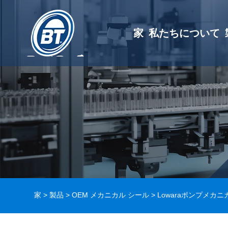
家
私たちについて
家
>
製品
>
OEM メカニカル シール
>
Lowaraポンプメカ