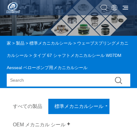
家
>
製品
>
標準メカニカルシール
>
ウェーブスプリングメカニ
カルシール
> タイプ 67 シャフトメカニカルシール W07DM
Aesseal ベローポンプ用メカニカルシール
すべての製品
標準メカニカルシール
OEM メカニカル シール