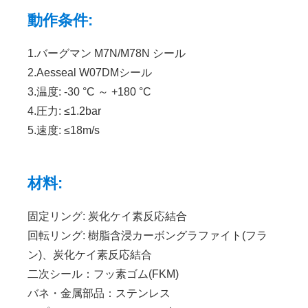
動作条件:
1.バーグマン M7N/M78N シール
2.Aesseal W07DMシール
3.温度: -30 °C ～ +180 °C
4.圧力: ≤1.2bar
5.速度: ≤18m/s
材料:
固定リング: 炭化ケイ素反応結合
回転リング: 樹脂含浸カーボングラファイト(フラ
ン)、炭化ケイ素反応結合
二次シール：フッ素ゴム(FKM)
バネ・金属部品：ステンレス