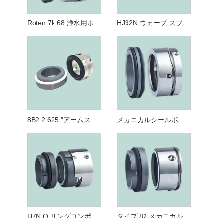
Roten 7k 68 浄水用ポンプメカニカルシール
HJ92N ウェーブ スプリング メカニカル シールの交換 Burgmann HJ92N 用
8B2 2.625 "アームストロングポンプ用機械式ウォーターポンプシール
メカニカルシールポンプオイルシールアンバランスシャフトシール 68A バーグマン M7ks60 シール Aesseal W01-Tl シール Johnson Tl シール
H7N O リングコンポーネントメカニカルシール、イーグルバーグマン H7N の交換
タイプ 82 メカニカル フェイス シール ウェーブ シングル スプリング シール