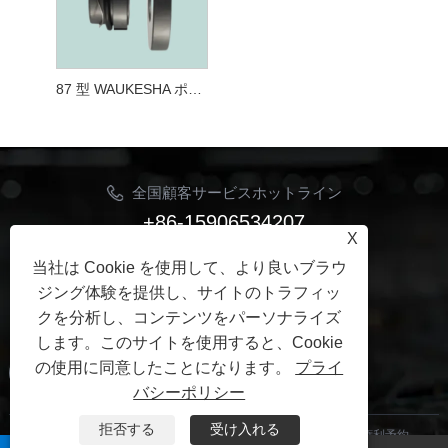
87 型 WAUKESHA ポンプ UI メカニカル シール
全国顧客サービスホットライン
+86-15906534207
X
Eメール
当社は Cookie を使用して、より良いブラウ
Jhon@ymbestseal.com
ジング体験を提供し、サイトのトラフィッ
クを分析し、コンテンツをパーソナライズ
フォローする
します。このサイトを使用すると、Cookie
の使用に同意したことになります。
プライ
バシーポリシー
拒否する
受け入れる
著作権 © 2025 寧波ベストシーリングシール有限公司すべての権利予約。