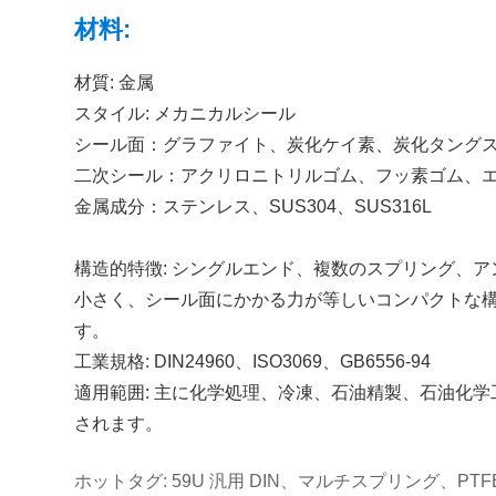
材料:
材質: 金属
スタイル: メカニカルシール
シール面：グラファイト、炭化ケイ素、炭化タング
二次シール：アクリロニトリルゴム、フッ素ゴム、エ
金属成分：ステンレス、SUS304、SUS316L
構造的特徴: シングルエンド、複数のスプリング、
小さく、シール面にかかる力が等しいコンパクトな構造を
す。
工業規格: DIN24960、ISO3069、GB6556-94
適用範囲: 主に化学処理、冷凍、石油精製、石油化
されます。
ホットタグ: 59U 汎用 DIN、マルチスプリング、PT