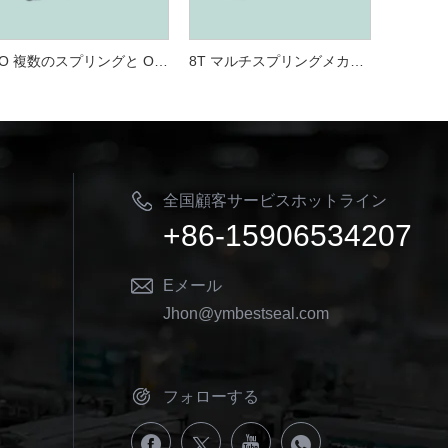
RO 複数のスプリングと O リング プッシャー メカニカル シールを Flowserve RO メカニカル シールと交換
8T マルチスプリングメカニカルシール、ジョンクレーン 8-1T への交換
全国顧客サービスホットライン
+86-15906534207
Eメール
Jhon@ymbestseal.com
フォローする