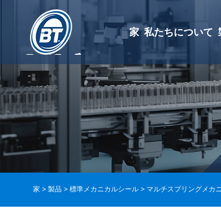
家
私たちについて
家
>
製品
>
標準メカニカルシール
>
マルチスプリングメカ