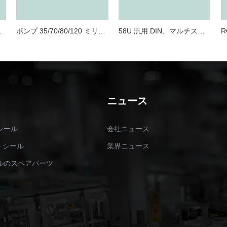
防止メカニカルシール
ポンプ 35/70/80/120 ミリメートルのための両面メカニカル シール XEDXM スーツ
58U 汎用 DIN、マルチスプリング、O リング プッシャー シール
ニュース
シール
会社ニュース
ル シール
業界ニュース
ルのスペアパーツ