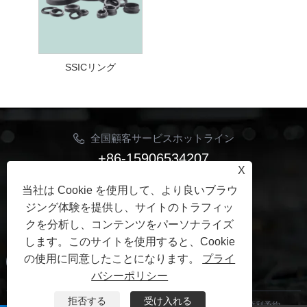
SSICリング
全国顧客サービスホットライン
+86-15906534207
X
Eメール
当社は Cookie を使用して、より良いブラウ
Jhon@ymbestseal.com
ジング体験を提供し、サイトのトラフィッ
クを分析し、コンテンツをパーソナライズ
フォローする
します。このサイトを使用すると、Cookie
の使用に同意したことになります。
プライ
バシーポリシー
拒否する
受け入れる
著作権 © 2025 寧波ベストシーリングシール有限公司すべての権利予約。